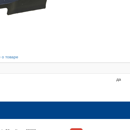
 о товаре
да